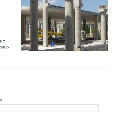
по
уемых
*