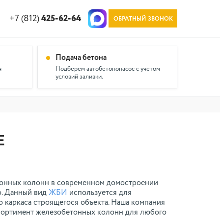
+7 (812)
425-62-64
ОБРАТНЫЙ ЗВОНОК
Подача бетона
я
Подберем автобетононасос с учетом
условий заливки.
Е
онных колонн в современном домостроении
о. Данный вид
ЖБИ
используется для
 каркаса строящегося объекта. Наша компания
сортимент железобетонных колонн для любого