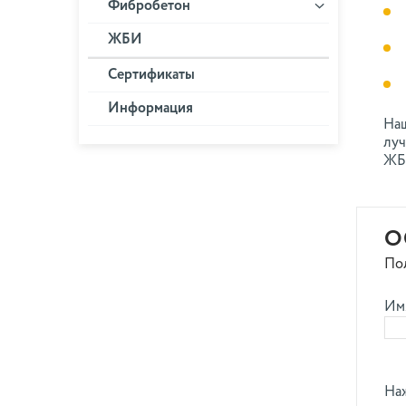
Фибробетон
ЖБИ
Сертификаты
Информация
Наш
луч
ЖБИ
О
По
Им
Наж